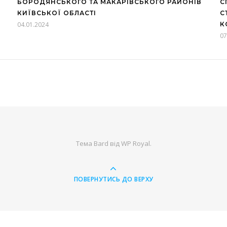
БОРОДЯНСЬКОГО ТА МАКАРІВСЬКОГО РАЙОНІВ
С
КИЇВСЬКОЇ ОБЛАСТІ
С
04.01.2024
К
07
Тема Bard від
WP Royal
.
ПОВЕРНУТИСЬ ДО ВЕРХУ