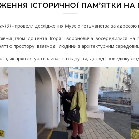
ЖЕННЯ ІСТОРИЧНОЇ ПАМ’ЯТКИ НА 
а-101»
провели дослідження Музею гетьманства за адресою ву
рівництвом доцента Ігоря Твороновича зосередилися на пр
йняттю простору, взаємодії людини з архітектурним середовищ
о, як архітектура впливає на відчуття, досвід і поведінку лю