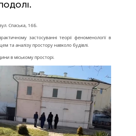
ПОДОЛІ.
л. Спаська, 16Б.
актичному застосуванні теорії феноменології в
ем та аналізу простору навколо будівлі.
дини в міському просторі.