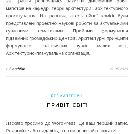
20 травня розпочалися захисти дипломних робіт
магістрів на кафедрі теорії архітектури і архітектурного
проєктування. На розгляд атестаційної комісії були
представлені проектно-наукові роботи за актуальними
сучасними тематиками: Прийоми формування
підземних громадських центрів, Архітектурні принципи
формування залізничних вузлів малих міст,
Архітектурно-планувальна організація…
Від
archfak
21.05.2025
БЕЗ КАТЕГОРІЇ
ПРИВІТ, СВІТ!
Ласкаво просимо до WordPress. Це ваш перший запис.
Редагуйте або видаліть, а потім починайте писати!