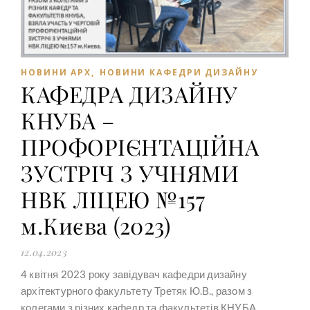
НОВИНИ АРХ
,
НОВИНИ КАФЕДРИ ДИЗАЙНУ
КАФЕДРА ДИЗАЙНУ
КНУБА –
ПРОФОРІЄНТАЦІЙНА
ЗУСТРІЧ З УЧНЯМИ
НВК ЛІЦЕЮ №157
м.Києва (2023)
12.04.2023
4 квітня 2023 року завідувач кафедри дизайну
архітектурного факультету Третяк Ю.В., разом з
колегами з різних кафедр та факультетів КНУБА,