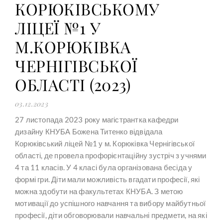
КОРЮКІВСЬКОМУ
ЛІЦЕЇ №1 У
М.КОРЮКІВКА
ЧЕРНІГІВСЬКОЇ
ОБЛАСТІ (2023)
03.12.2023
27 листопада 2023 року магістрантка кафедри
дизайну КНУБА Божена Титенко відвідала
Корюківський ліцей №1 у м. Корюківка Чернігівської
області, де провела профорієнтаційну зустріч з учнями
4 та 11 класів. У 4 класі була організована бесіда у
формі гри. Діти мали можливість вгадати професії, які
можна здобути на факультетах КНУБА. З метою
мотивації до успішного навчання та вибору майбутньої
професії, діти обговорювали навчальні предмети, на які