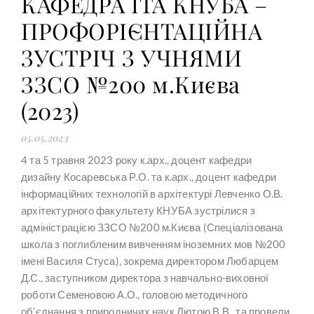
КАФЕДРА ІТА КНУБА –
ПРОФОРІЄНТАЦІЙНА
ЗУСТРІЧ З УЧНЯМИ
ЗЗСО №200 м.Києва
(2023)
05.05.2023
4 та 5 травня 2023 року к.арх., доцент кафедри
дизайну Косаревська Р.О. та к.арх., доцент кафедри
інформаційних технологій в архітектурі Левченко О.В.
архітектурного факультету КНУБА зустрілися з
адміністрацією ЗЗСО №200 м.Києва (Спеціалізована
школа з поглибленим вивченням іноземних мов №200
імені Василя Стуса), зокрема директором Любарцем
Д.С., заступником директора з навчально-виховної
роботи Семеновою А.О., головою методичного
об’єднання з природничих наук Лютою В.В., та провели