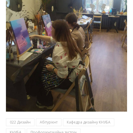
022 Дизайн
Абітурієнт
Кафедра дизайну КНУБА
КНУБА
Профорієнтаційна зустріч