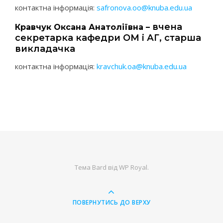
контактна інформація:
safronova.oo@knuba.edu.ua
вчена
Кравчук Оксана Анатоліївна –
секретарка кафедри ОМ і АГ, старша
викладачка
контактна інформація:
kravchuk.oa@knuba.edu.ua
Тема Bard від
WP Royal
.
ПОВЕРНУТИСЬ ДО ВЕРХУ