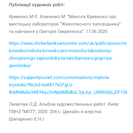
Публікації художніх робіт:
Кривенко М.Є. Хомченко М.
“Микола Кривенко про
мистецьку лабораторію “Живописного заповідника”
та навчання у Григорія Гавриленка”. 17.06.2020
https://www.shcherbenkoartcentre.com/uk/publications/mikol
krivenko/mikola-krivenko-pro-mistecku-laboratoriju-
zhivopisnogo-zapovidnika-ta-navchannya-u-grigoriya-
gavrilenka/
https://supportyourart.com/conversations/mykola-
kryvenko?fbclid=IwAR17xCFgLU-
8nMhMsbx34fEf4qu7oWpXMRdbzL7pLAyr_URWlQXjLjDF1Ok
Пилипчук О.Д.
Альбом художественных работ. Киев:
ПВНЗ “МІГП”, 2020. 204 с. (дизайн и верстка
Шапаренко Е.Н.)