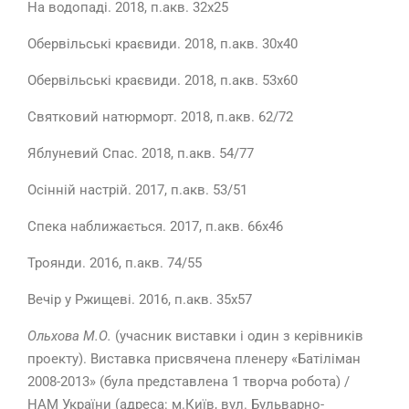
На водопаді. 2018, п.акв. 32х25
Обервільські краєвиди. 2018, п.акв. 30х40
Обервільські краєвиди. 2018, п.акв. 53х60
Святковий натюрморт. 2018, п.акв. 62/72
Яблуневий Спас. 2018, п.акв. 54/77
Осінній настрій. 2017, п.акв. 53/51
Спека наближається. 2017, п.акв. 66х46
Троянди. 2016, п.акв. 74/55
Вечір у Ржищеві. 2016, п.акв. 35х57
Ольхова М.О.
(учасник виставки і один з керівників
проекту). Виставка присвячена пленеру «Батіліман
2008-2013» (була представлена 1 творча робота) /
НАМ України (адреса: м.Київ, вул. Бульварно-