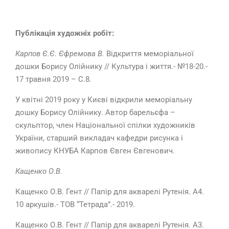
Публікація художніх робіт:
Карпов Є.Є. Єфремова В.
Відкриття меморіальної
дошки Борису Олійнику // Культура і життя.- №18-20.-
17 травня 2019 – С.8.
У квітні 2019 року у Києві відкрили меморіальну
дошку Борису Олійнику. Автор барельєфа –
скульптор, член Національної спілки художників
України, старший викладач кафедри рисунка і
живопису КНУБА Карпов Євген Євгенович.
Кащенко О.В.
Кащенко О.В. Гент // Папір для акварелі Рутенія. А4.
10 аркушів.- ТОВ “Тетрада”.- 2019.
Кащенко О.В. Гент // Папір для акварелі Рутенія. А3.