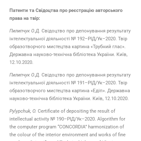
Патенти та Свідоцтва про реєстрацію авторського
права на твір:
Пилипчук О.Д.
Свідоцтво про депонування результату
інтелектуальної діяльності № 192–РІД/Ук–2020. Твір
образотворчого мистецтва картина «Трубний глас».
Державна науково-технічна бібліотека України. Київ,
12.10.2020.
Пилипчук О.Д.
Свідоцтво про депонування результату
інтелектуальної діяльності № 191–РІД/Ук–2020. Твір
образотворчого мистецтва картина «Едіп». Державна
науково-технічна бібліотека України. Київ, 12.10.2020.
Pylypchuk, O.
Certificate of depositing the result of
intellectual activity № 190–РІД/Ук–2020. Algorithm for
the computer program “CONCORDIA” harmonization of
the colour of the interior environment and works of fine