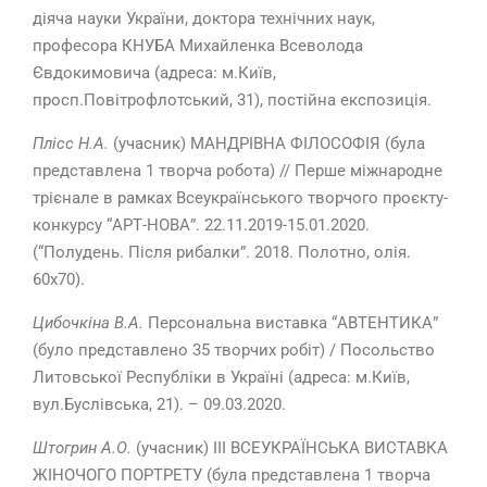
діяча науки України, доктора технічних наук,
професора КНУБА Михайленка Всеволода
Євдокимовича (адреса: м.Київ,
просп.Повітрофлотський, 31), постійна експозиція.
Плісс Н.А.
(учасник) МАНДРІВНА ФІЛОСОФІЯ (була
представлена 1 творча робота) // Перше міжнародне
трієнале в рамках Всеукраїнського творчого проєкту-
конкурсу “АРТ-НОВА”. 22.11.2019-15.01.2020.
(“Полудень. Після рибалки”. 2018. Полотно, олія.
60х70).
Цибочкіна В.А.
Персональна виставка “АВТЕНТИКА”
(було представлено 35 творчих робіт) / Посольство
Литовської Республіки в Україні (адреса: м.Київ,
вул.Буслівська, 21). – 09.03.2020.
Штогрин А.О.
(учасник) ІІІ ВСЕУКРАЇНСЬКА ВИСТАВКА
ЖІНОЧОГО ПОРТРЕТУ (була представлена 1 творча