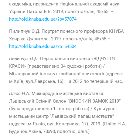
академіка, президента Національної академії наук
України Патона Б.Є. 2019, полотно/олія, 45х55. –
http://old.knuba.edu.ua/?p=57074
Пилипчук О.Д. Портрет почесного професора КНУБА
Хенріка Джвигола. 2019, полотно/олія, 45х55 –
http://old.knuba.edu.ua/?p=64504
Пилипчук О.Д.
Персональна виставка «ВІДЧУТТЯ
КРАСИ» (представлено 34 художні роботи) /
Міжнародний інститут глибинної психології (адреса:
м.Київ, вул.Лаврська, 16) – з 2012 по теперішній час.
Плісс Н.А.
Міжнародна мистецька виставка
Львівський Осінній Салон “ВИСОКИЙ ЗАМОК 2019”
(була представлена 1 творча робота) / Культурно-
мистецький центр “Львівський палац мистецтв”
(адреса: м.Львів, вул.Коперника, 17). 2019. (Плісс Н.А.
Будинок Акіма, 70х90, полотно, олія.)