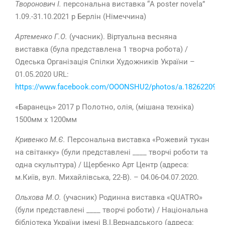
Творонович І.
персональна виставка “A poster novela”
1.09.-31.10.2021 р Берлін (Німеччина)
Артеменко Г.О.
(учасник). Віртуальна весняна
виставка (була представлена 1 творча робота) /
Одеська Організація Спілки Художників України –
01.05.2020 URL:
https://www.facebook.com/OOONSHU2/photos/a.1826220994
«Баранець» 2017 р Полотно, олія, (мішана техніка)
1500мм х 1200мм
Кривенко М.Є.
Персональна виставка «Рожевий тукан
на світанку» (були представлені ____ творчі роботи та
одна скульптура) / Щербенко Арт Центр (адреса:
м.Київ, вул. Михайлівська, 22-В). – 04.06-04.07.2020.
Ольхова М.О.
(учасник) Родинна виставка «QUATRO»
(були представлені ____ творчі роботи) / Національна
бібліотека України імені В.І.Вернадського (адреса: