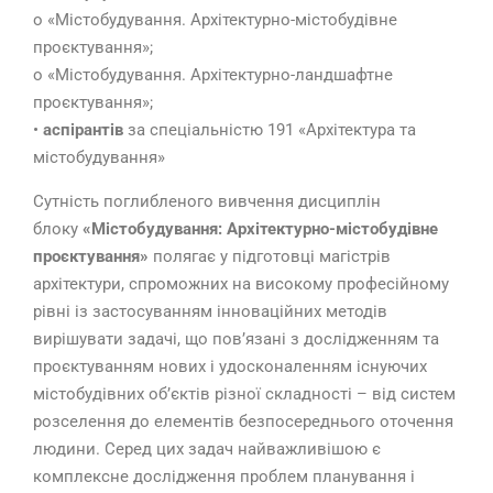
o «Містобудування. Архітектурно-містобудівне
проєктування»;
o «Містобудування. Архітектурно-ландшафтне
проєктування»;
•
аспірантів
за спеціальністю 191 «Архітектура та
містобудування»
Сутність поглибленого вивчення дисциплін
блоку
«Містобудування: Архітектурно-містобудівне
проєктування»
полягає у підготовці магістрів
архітектури, спроможних на високому професійному
рівні із застосуванням інноваційних методів
вирішувати задачі, що пов’язані з дослідженням та
проєктуванням нових і удосконаленням існуючих
містобудівних об’єктів різної складності – від систем
розселення до елементів безпосереднього оточення
людини. Серед цих задач найважливішою є
комплексне дослідження проблем планування і