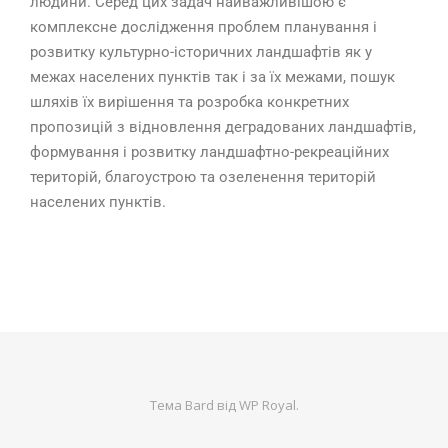
людини. Серед цих задач найважливішою є
комплексне дослідження проблем планування і
розвитку культурно-історичних ландшафтів як у
межах населених пунктів так і за їх межами, пошук
шляхів їх вирішення та розробка конкретних
пропозицій з відновлення деградованих ландшафтів,
формування і розвитку ландшафтно-рекреаційних
територій, благоустрою та озеленення територій
населених пунктів.
Тема Bard від
WP Royal
.