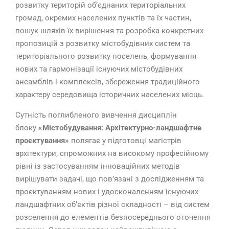
розвитку територій об’єднаних територіальних
громад, окремих населених пунктів та їх частин,
пошук шляхів їх вирішення та розробка конкретних
пропозицій з розвитку містобудівних систем та
територіального розвитку поселень, формування
нових та гармонізації існуючих містобудівних
ансамблів і комплексів, збереження традиційного
характеру середовища історичних населених місць.
Сутність поглибленого вивчення дисциплін
блоку
«Містобудування: Архітектурно-ландшафтне
проєктування»
полягає у підготовці магістрів
архітектури, спроможних на високому професійному
рівні із застосуванням інноваційних методів
вирішувати задачі, що пов’язані з дослідженням та
проєктуванням нових і удосконаленням існуючих
ландшафтних об’єктів різної складності – від систем
розселення до елементів безпосереднього оточення