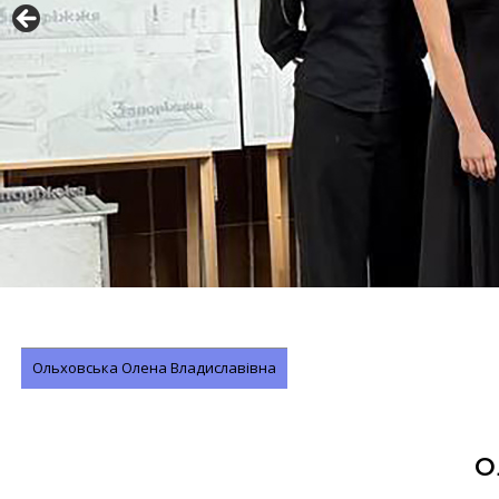
Ольховська Олена Владиславівна
О