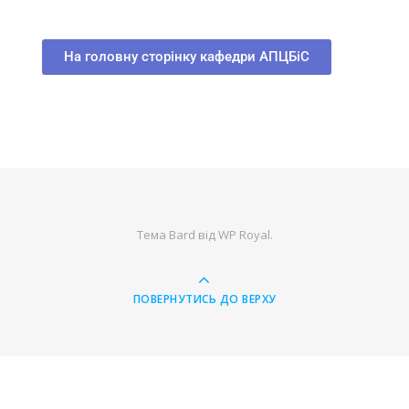
На головну сторінку кафедри АПЦБіС
Тема Bard від
WP Royal
.
ПОВЕРНУТИСЬ ДО ВЕРХУ