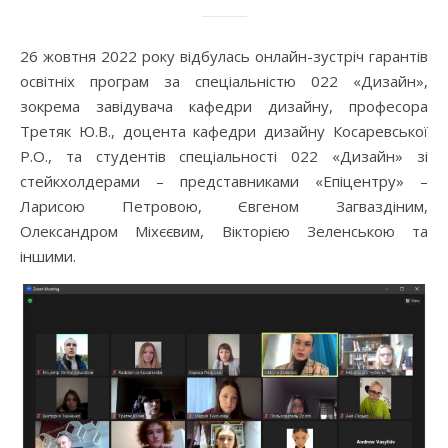
26 жовтня 2022 року відбулась онлайн-зустріч гарантів
освітніх програм за спеціальністю 022 «Дизайн»,
зокрема завідувача кафедри дизайну, професора
Третяк Ю.В., доцента кафедри дизайну Косаревської
Р.О., та студентів спеціальності 022 «Дизайн» зі
стейкхолдерами – представниками «Епіцентру» –
Ларисою Петровою, Євгеном Загваздіним,
Олександром Міхєєвим, Вікторією Зеленською та
іншими.