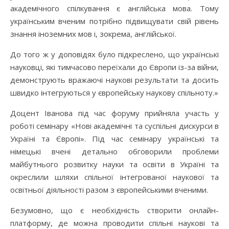
академічного спілкування є англійська мова. Тому
українським вченим потрібно підвищувати свій рівень
знання іноземних мов і, зокрема, англійської.
До того ж у доповідях було підкреслено, що українські
науковці, які тимчасово переїхали до Європи із-за війни,
демонструють вражаючі наукові результати та досить
швидко інтегруються у європейську наукову спільноту.»
Доцент Іванова під час форуму прийняла участь у
роботі семінару «Нові академічні та суспільні дискурси в
Україні та Європі». Під час семінару українські та
німецькі вчені детально обговорили проблеми
майбутнього розвитку науки та освіти в Україні та
окреслили шляхи спільної інтегрованої наукової та
освітньої діяльності разом з європейськими вченими.
Безумовно, що є необхідність створити онлайн-
платформу, де можна проводити спільні наукові та