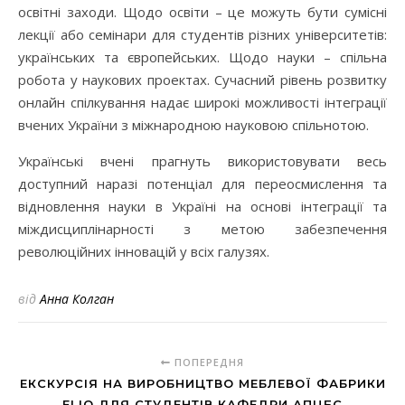
освітні заходи. Щодо освіти – це можуть бути сумісні
лекції або семінари для студентів різних університетів:
українських та європейських. Щодо науки – спільна
робота у наукових проектах. Сучасний рівень розвитку
онлайн спілкування надає широкі можливості інтеграції
вчених України з міжнародною науковою спільнотою.
Українські вчені прагнуть використовувати весь
доступний наразі потенціал для переосмислення та
відновлення науки в Україні на основі інтеграції та
міждисциплінарності з метою забезпечення
революційних інновацій у всіх галузях.
від
Анна Колган
ПОПЕРЕДНЯ
ЕКСКУРСІЯ НА ВИРОБНИЦТВО МЕБЛЕВОЇ ФАБРИКИ
ELIO ДЛЯ СТУДЕНТІВ КАФЕДРИ АПЦБС