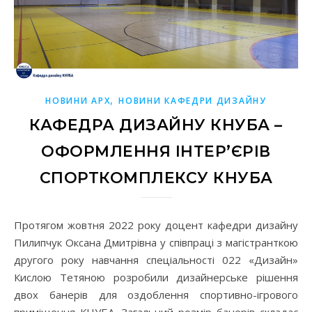
,
НОВИНИ АРХ
НОВИНИ КАФЕДРИ ДИЗАЙНУ
КАФЕДРА ДИЗАЙНУ КНУБА –
ОФОРМЛЕННЯ ІНТЕР’ЄРІВ
СПОРТКОМПЛЕКСУ КНУБА
Протягом жовтня 2022 року доцент кафедри дизайну
Пилипчук Оксана Дмитрівна у співпраці з магістранткою
другого року навчання спеціальності 022 «Дизайн»
Кислою Тетяною розробили дизайнерське рішення
двох банерів для оздоблення спортивно-ігрового
приміщення КНУБА. Загальний розмір банерів складає