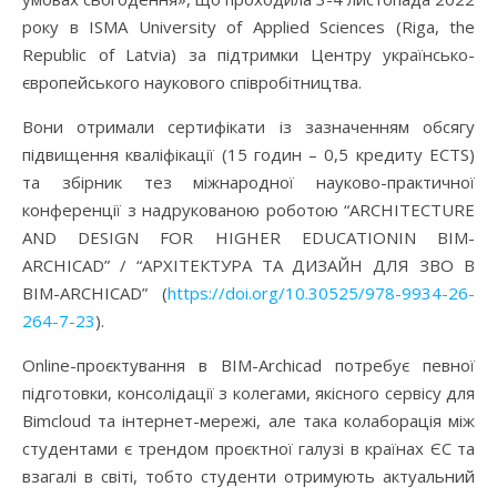
року в ISMA University of Applied Sciences (Riga, the
Republic of Latvia) за підтримки Центру українсько-
європейського наукового співробітництва.
Вони отримали сертифікати із зазначенням обсягу
підвищення кваліфікації (15 годин – 0,5 кредиту ECTS)
та збірник тез міжнародної науково-практичної
конференції з надрукованою роботою “ARCHITECTURE
AND DESIGN FOR HIGHER EDUCATIONIN BIM-
ARCHICAD” / “АРХІТЕКТУРА ТА ДИЗАЙН ДЛЯ ЗВО В
ВІМ-ARCHICAD” (
https://doi.org/10.30525/978-9934-26-
264-7-23
).
Online-проєктування в ВІМ-Archicad потребує певної
підготовки, консолідації з колегами, якісного сервісу для
Bimcloud та інтернет-мережі, але така колаборація між
студентами є трендом проєктної галузі в країнах ЄС та
взагалі в світі, тобто студенти отримують актуальний