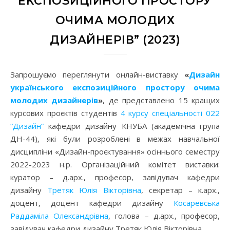
ЕКСПОЗИЦІЙНОГО ПРОСТОРУ
ОЧИМА МОЛОДИХ
ДИЗАЙНЕРІВ” (2023)
Запрошуємо переглянути онлайн-виставку
«
Дизайн
українського експозиційного простору очима
молодих дизайнерів
»
, де представлено 15 кращих
курсових проєктів студентів
4 курсу спеціальності 022
“Дизайн”
кафедри дизайну КНУБА (академічна група
ДН-44), які були розроблені в межах навчальної
дисципліни «Дизайн-проєктування» осіннього семестру
2022-2023 н.р. Організаційний комітет виставки:
куратор – д.арх., професор, завідувач кафедри
дизайну
Третяк Юлія Вікторівна
, секретар – к.арх.,
доцент, доцент кафедри дизайну
Косаревська
Раддаміла Олександрівна
, голова – д.арх., професор,
завідувач кафедри дизайну Третяк Юлія Вікторівна.