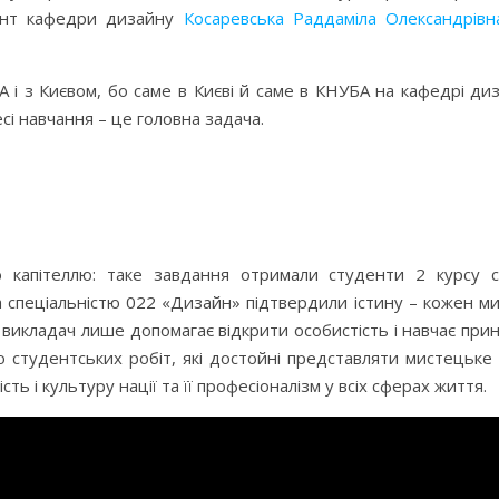
цент кафедри дизайну
Косаревська Раддаміла Олександрівн
УБА і з Києвом, бо саме в Києві й саме в КНУБА на кафедрі д
і навчання – це головна задача.
ю капітеллю: таке завдання отримали студенти 2 курсу с
за спеціальністю 022 «Дизайн» підтвердили істину – кожен м
а викладач лише допомагає відкрити особистість і навчає пр
ю студентських робіт, які достойні представляти мистецьке
 і культуру нації та її професіоналізм у всіх сферах життя.