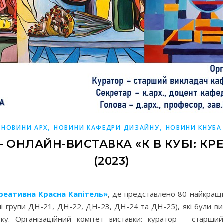
,
,
НОВИНИ АРХ
НОВИНИ КАФЕДРИ ДИЗАЙНУ
НОВИНИ КНУБА
 ОНЛАЙН-ВИСТАВКА «К В КУБІ: КР
(2023)
Креативна Красна Капітель»
, де представлено 80 найкращ
 групи ДН-21, ДН-22, ДН-23, ДН-24 та ДН-25), які були ви
оку. Організаційний комітет виставки: куратор – стар