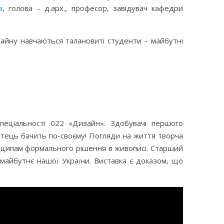
а
, голова – д.арх., професор, завідувач кафедри
изайну навчаються талановиті студенти – майбутні
пеціальності 022 «Дизайн». Здобувачі першого
итець бачить по-своєму! Погляди на життя творча
инципам формального рішення в живописі. Старший
 майбутнє нашої України. Виставка є доказом, що