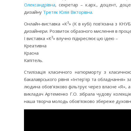
Олександрівна
, секретар – к.арх., доцент, до
дизайну
Третяк Юлія Вікторівна
.
3
Онлайн-виставка «К
» (К в кубі) пов‘язана з КН
дизайнери. Розвиток образного мислення в процес
3
І виставка «К
» влучно підкреслює цю ідею –
Креативна
Красна
Капітель.
Стилізація класичного натюрморту з класично
бакалаврського рівня «Інтер’єр та обладнання» 
людина обов’язково фільтрує через власне «Я», 
викладач Артеменко Г.О. зібрала чудову колекці
наша творча молодь обов‘язково збереже духовність