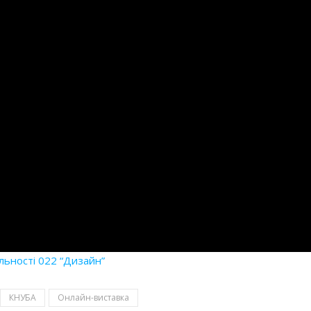
льності 022 “Дизайн”
КНУБА
Онлайн-виставка