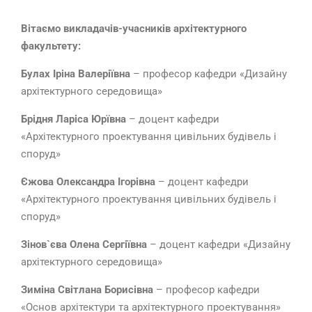
Вітаємо викладачів-учасників архітектурного
факультету:
Булах Іріна Валеріївна
– професор кафедри «Дизайну
архітектурного середовища»
Брідня Ларіса Юрївна
– доцент кафедри
«Архітектурного проектування цивільних будівель і
споруд»
Єжова Олександра Ігорівна
– доцент кафедри
«Архітектурного проектування цивільних будівель і
споруд»
Зінов`єва Олена Сергіївна
– доцент кафедри «Дизайну
архітектурного середовища»
Зиміна Світлана Борисівна
– професор кафедри
«Основ архітектури та архітектурного проектування»