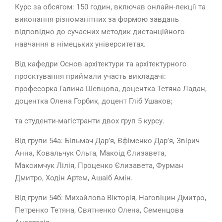
Курс за обсягом: 150 годин, включав онлайн-лекції та
виконання різноманітних за формою завдань
відповідно до сучасних методик дистанційного
навчання в німецьких університетах.
Від кафедри Основ архітектури та архітектурного
проєктування приймали участь викладачі:
професорка Галина Шевцова, доцентка Тетяна Ладан,
доцентка Олена Горбик, доцент Гліб Ушаков;
та студенти-магістранти двох груп 5 курсу.
Від групи 54а: Більмач Дар’я, Єфіменко Дар’я, Звірич
Анна, Ковальчук Ольга, Макоід Єлизавета,
Максимчук Лілія, Проценко Єлизавета, Фурман
Дмитро, Ходін Артем, Ашаіб Амін.
Від групи 54б: Михайлова Вікторія, Наговіцин Дмитро,
Петренко Тетяна, Святненко Олена, Семенцова