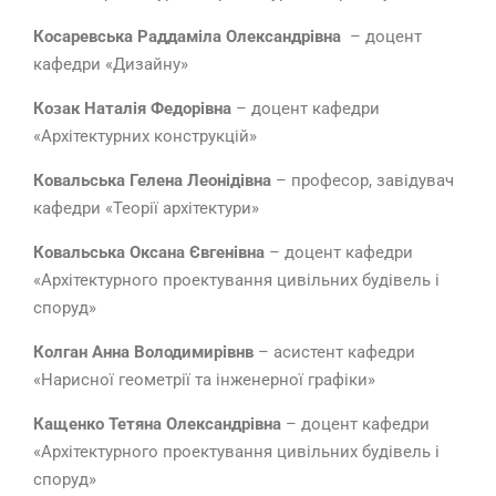
Косаревська Раддаміла Олександрівна
– доцент
кафедри «Дизайну»
Козак Наталія Федорівна
– доцент кафедри
«Архітектурних конструкцій»
Ковальська Гелена Леонідівна
– професор, завідувач
кафедри «Теорії архітектури»
Ковальська Оксана Євгенівна
– доцент кафедри
«Архітектурного проектування цивільних будівель і
споруд»
Колган Анна Володимирівнв
– асистент кафедри
«Нарисної геометрії та інженерної графіки»
Кащенко Тетяна Олександрівна
– доцент кафедри
«Архітектурного проектування цивільних будівель і
споруд»