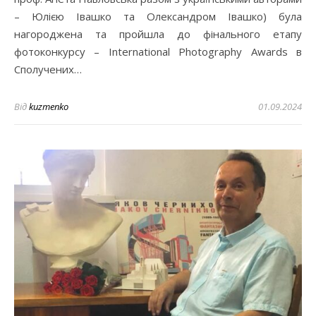
– Юлією Івашко та Олександром Івашко) була
нагороджена та пройшла до фінального етапу
фотоконкурсу – International Photography Awards в
Сполучених…
Від
kuzmenko
01.09.2024