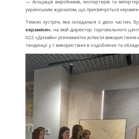
— Асоціація виробників, експортерів та імпорт
українським журналом, що присвячується керамічн
Темою зустрічі, яка складалася з двох частин, б
кераміки»
, на якій директор торговельного цент
022 «Дизайн» різноманітні аспекти використання к
тенденції у її використанні в оздобленні та обладн