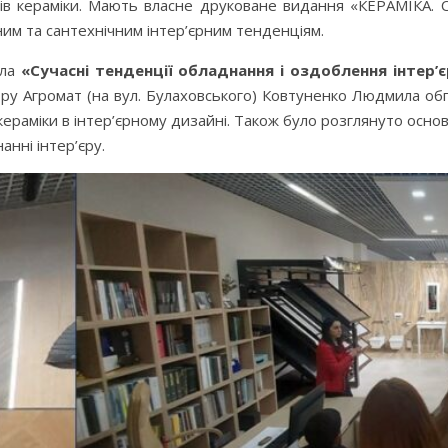
ерів кераміки. Мають власне друковане видання «КЕРАМІКА.
им та сантехнічним інтер’єрним тенденціям.
ула
«Сучасні тенденції обладнання і оздоблення інтер’є
ру Агромат (на вул. Булаховського) Ковтуненко Людмила обго
ераміки в інтер’єрному дизайні. Також було розглянуто основн
анні інтер’єру.