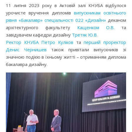
11 липня 2023 року в Актовій залі КНУБА відбулося
урочисте вручення дипломів
випускникам освітнього
рівня «Бакалавр» спеціальності 022 «Дизайн»
деканом
архітектурного факультету
Кащенком О.В.
та
завідувачем кафедри дизайну
Третяк Ю.В.
Ректор КНУБА Петро Куліков
та
перший проректор
Денис Чернишев
також привітали випускників зі
значною подією в їхньому житті – отриманням диплома
бакалавра дизайну.