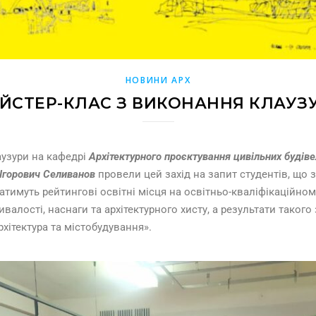
НОВИНИ АРХ
ЙСТЕР-КЛАС З ВИКОНАННЯ КЛАУЗ
узури на кафедрі
Архітектурного проєктування цивільних будіве
 Ігорович Селиванов
провели цей захід на запит студентів, що
тимуть рейтингові освітні місця на освітньо-кваліфікаційному
валості, наснаги та архітектурного хисту, а результати таког
хітектура та містобудування».