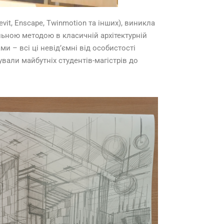
vit, Enscape, Twinmotion та інших), виникла
льною методою в класичній архітектурній
и – всі ці невід’ємні від особистості
ували майбутніх студентів-магістрів до