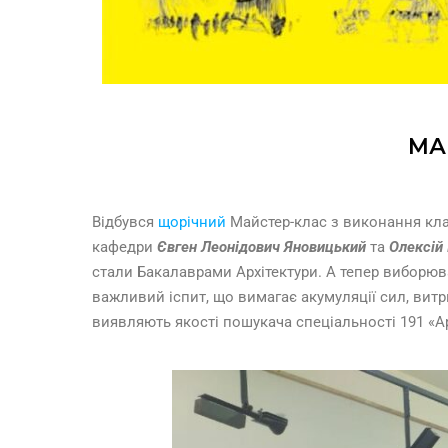
МА
Відбувся
щорічний
Майстер-клас з виконання кла
кафедри
Євген Леонідович
Яновицький
та
Олексій
стали Бакалаврами Архітектури. А тепер виборюва
важливий іспит, що вимагає акумуляції сил, витри
виявляють якості пошукача спеціальності 191 «Ар