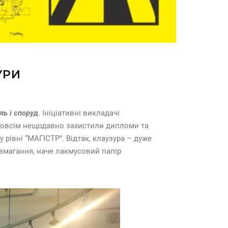
УРИ
ль і споруд
. Ініціативні викладачі
 зовсім нещодавно захистили дипломи та
 рівні “МАГІСТР”. Відтак, клаузура – дуже
о змагання, наче лакмусовий папір