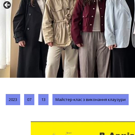
2023
07
13
Майстер-клас з виконання клаузури