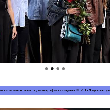
льською мовою наукову монографію викладачів КНУБА і Лодзького ун