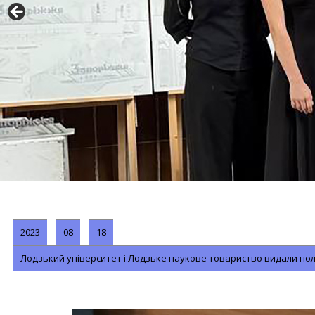
2023
08
18
Лодзький університет і Лодзьке наукове товариство видали по