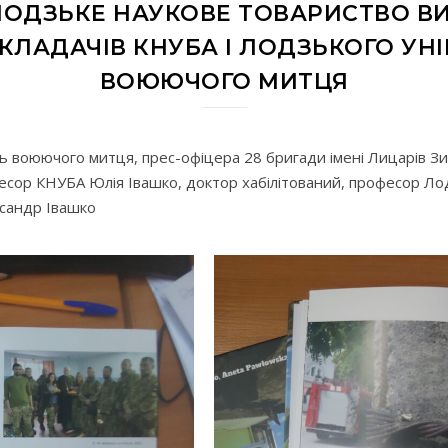
 ЛОДЗЬКЕ НАУКОВЕ ТОВАРИСТВО
ЛАДАЧІВ КНУБА І ЛОДЗЬКОГО УНІ
ВОЮЮЧОГО МИТЦЯ
ь воюючого митця, прес-офіцера 28 бригади імені Лицарів Зи
фесор КНУБА Юлія Івашко, доктор хабілітований, професор Ло
ксандр Івашко