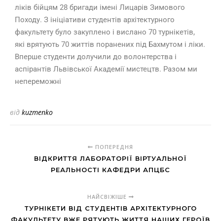
ліків бійцям 28 бригади імені Лицарів Зимового
Походу. З ініціативи студентів архітектурного
факультету було закуплено і вислано 70 турнікетів,
які врятують 70 життів поранених під Бахмутом і ліки.
Вперше студенти долучили до волонтерства і
аспірантів Львівської Академії мистецтв. Разом ми
непереможні
від
kuzmenko
ПОПЕРЕДНЯ
ВІДКРИТТЯ ЛАБОРАТОРІЇ ВІРТУАЛЬНОЇ
РЕАЛЬНОСТІ КАФЕДРИ АПЦБС
НАЙСВІЖІШЕ
ТУРНІКЕТИ ВІД СТУДЕНТІВ АРХІТЕКТУРНОГО
ФАКУЛЬТЕТУ ВЖЕ РЯТУЮТЬ ЖИТТЯ НАШИХ ГЕРОЇВ