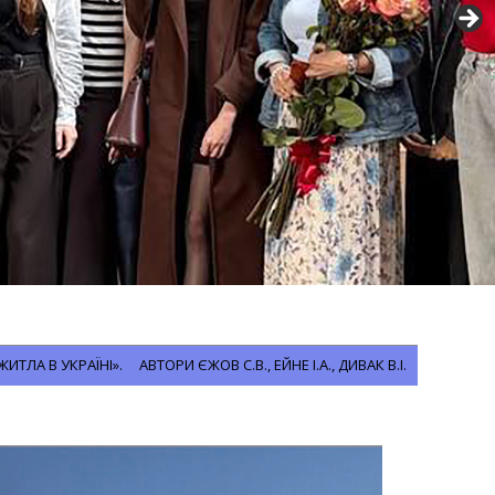
 В УКРАЇНІ». АВТОРИ ЄЖОВ С.В., ЕЙНЕ І.А., ДИВАК В.І.