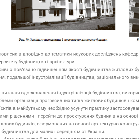
овлена відповідно до тематики наукових досліджень кафедри
рситету будівництва і архітектури.
вно пов’язано підвищенням якості будівництва житлових бу
я, подальшої індустріалізації будівництва, раціонального ви
питання вдосконалення індустріалізації будівництва, викори
леми організації прогресивних типів житлових будинків і ком
тів в майбутньому необхідно усунути практику застосовуванн
ми рішеннями і перейти до проектування будинків на основі 
вих будинків, сформованих на основі архітектурно-конструкт
будівництва для малих і середніх міст України.