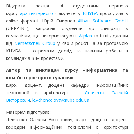
Відкрита лекція зі студентами першого
курсу
архітектурного
факультету
КНУБА
проходила в
online форматі. Юрій Смирнов
Allbau Software GmbH
(UKRAINE), запросив студентів до співпраці з
компаніями, що використовують
Allplan
та інші додатки
від
Nemetschek Group
у своїй роботі, а за програмою
КНУБА — отримати досвід та навички роботи в
командах з ВІМ проєктами.
Автор та викладач курсу «Інформатика та
комп’ютерне проєктування»:
к.арх., доцент, доцент кафедри Інформаційних
технологій в архітектурі —
Левченко Олексій
Вікторович
,
levchenko.ov@knuba.edu.ua
Матеріал підготував:
Левченко Олексій Вікторович, к.арх., доцент, доцент
кафедри інформаційних технологій в архітектурі