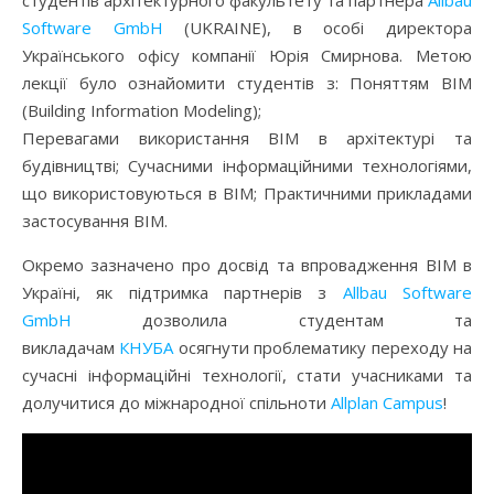
студентів архітектурного факультету та партнера
Allbau
Software GmbH
(UKRAINE), в особі директора
Українського офісу компанії Юрія Смирнова. Метою
лекції було ознайомити студентів з: Поняттям ВІМ
(Building Information Modeling);
Перевагами використання ВІМ в архітектурі та
будівництві; Сучасними інформаційними технологіями,
що використовуються в ВІМ; Практичними прикладами
застосування ВІМ.
Окремо зазначено про досвід та впровадження ВІМ в
Україні, як підтримка партнерів з
Allbau Software
GmbH
дозволила студентам та
викладачам
КНУБА
осягнути проблематику переходу на
сучасні інформаційні технології, стати учасниками та
долучитися до міжнародної спільноти
Allplan Campus
!