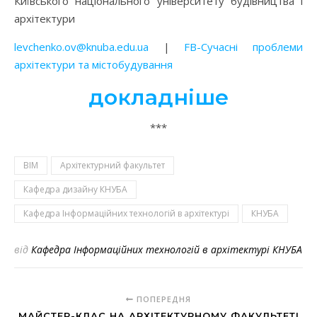
Київського національного університету будівництва і
архітектури
levchenko.ov@knuba.edu.ua
|
FB-Сучасні проблеми
архітектури та містобудування
докладніше
***
BIM
Архітектурний факультет
Кафедра дизайну КНУБА
Кафедра Інформаційних технологій в архітектурі
КНУБА
від
Кафедра Інформаційних технологій в архітектурі КНУБА
ПОПЕРЕДНЯ
МАЙСТЕР-КЛАС НА АРХІТЕКТУРНОМУ ФАКУЛЬТЕТІ