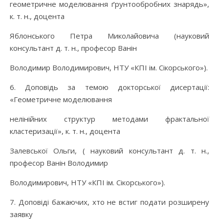
геометричне моделювання ґрунтообробних знарядь»,
к. т. н., доцента
Яблонського Петра Миколайовича (науковий
консультант д. т. н., професор Ванін
Володимир Володимирович, НТУ «КПІ ім. Сікорського»).
6. Доповідь за темою докторської дисертації:
«Геометричне моделювання
нелінійних структур методами фрактальної
кластеризації», к. т. н., доцента
Залевської Ольги, ( науковий консультант д. т. н.,
професор Ванін Володимир
Володимирович, НТУ «КПІ ім. Сікорського»).
7. Доповіді бажаючих, хто не встиг подати розширену
заявку