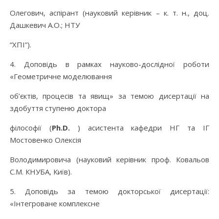
Олегович, аспірант (науковий керівник – к. т. н., доц.
Дашкевич А.О.; НТУ
“ХПІ”).
4. Доповідь в рамках науково-дослідної роботи
«Геометричне моделювання
об’єктів, процесів та явищ» за темою дисертації на
здобуття ступеню доктора
філософії (
Ph.D.
) асистента кафедри НГ та ІГ
Мостовенко Олексія
Володимировича (науковий керівник проф. Ковальов
С.М. КНУБА, Київ).
5. Доповідь за темою докторської дисертації:
«Інтегроване комплексне