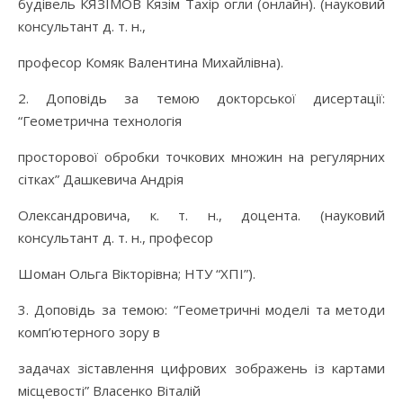
будівель КЯЗІМОВ Кязім Тахір огли (онлайн). (науковий
консультант д. т. н.,
професор Комяк Валентина Михайлівна).
2. Доповідь за темою докторської дисертації:
“Геометрична технологія
просторової обробки точкових множин на регулярних
сітках” Дашкевича Андрія
Олександровича, к. т. н., доцента. (науковий
консультант д. т. н., професор
Шоман Ольга Вікторівна; НТУ “ХПІ”).
3. Доповідь за темою: “Геометричні моделі та методи
комп’ютерного зору в
задачах зіставлення цифрових зображень із картами
місцевості” Власенко Віталій