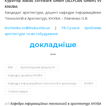
Куратор Allbau Software GmbH (ALLPLAN GmbH) vs
KNUBA:
Кандидат архітектури, доцент кафедри Інформаційних
Технологій в Архітектурі, КНУБА – Левченко О.В.
levchenko.ov@knuba.edu.ua
|
FB-Сучасні проблеми
архітектури та містобудування
докладніше
***
BIM
Архітектурний факультет
Кафедра дизайну КНУБА
Кафедра Інформаційних технологій в архітектурі
КНУБА
Стейкхолдери
від
Кафедра Інформаційних технологій в архітектурі КНУБА