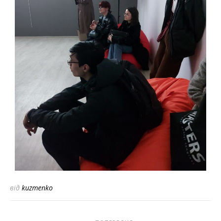
від
kuzmenko