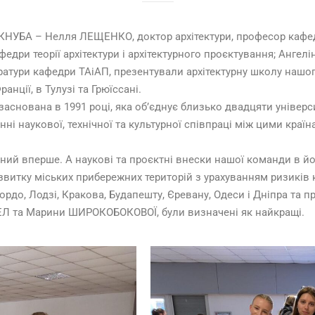
 КНУБА – Нелля ЛЕЩЕНКО, доктор архітектури, професор кафедр
едри теорії архітектури і архітектурного проєктування; Ангел
тури кафедри ТАіАП, презентували архітектурну школу нашог
анції, в Тулузі та Грюїссані.
аснована в 1991 році, яка об’єднує близько двадцяти універси
енні наукової, технічної та культурної співпраці між цими краї
ний вперше. А наукові та проєктні внески нашої команди в йо
озвитку міських прибережних територій з урахуванням ризиків 
Бордо, Лодзі, Кракова, Будапешту, Єревану, Одеси і Дніпра та 
СЕЛ та Марини ШИРОКОБОКОВОЇ, були визначені як найкращі.