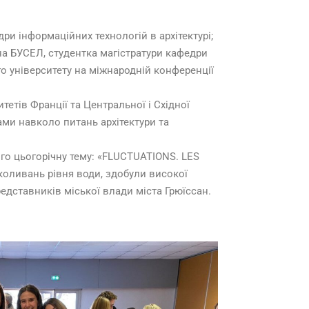
и інформаційних технологій в архітектурі;
іна БУСЕЛ, студентка магістратури кафедри
о університету на міжнародній конференції
тетів Франції та Центральної і Східної
нами навколо питань архітектури та
го цьогорічну тему: «FLUCTUATIONS. LES
коливань рівня води, здобули високої
представників міської влади міста Грюїссан.