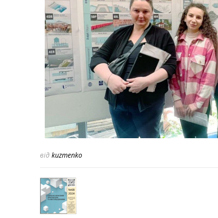
від
kuzmenko