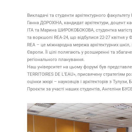
Викладачі та студенти архітектурного факультету
Ганна ДОРОХІНА, кандидат архітектури, доцент каф
ІТА та Марина ШИРОКОБОКОВА, студентка магістра
та воркшопі REA-24, що відбулися 22-27 квітня у Фр
REA – це міжнародна мережа архітектурних шкіл, з
Європи. Її цілі полягають у розширенні та збагач
регіонального планування.
Наш університет на цьому форумі був представле
TERRITOIRES DE L’EAU», присвячену стратегіям р
оцінки жюрі – науковців і архітекторів з Тулузи, 
Проєкти за участі наших студентів, Ангеліни БУ