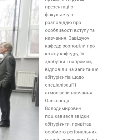
презентацію
факультету з
розповіддю про
особливості вступу та
навчання. Завідуючі
кафедр розповіли про
кожну кафедру, їх
здобутки і напрямки,
відповіли на запитання
абітурієнтів щодо
спеціалізації і
атмосфери навчання.
Олександр
Володимирович
поцікавився звідки
абітурієнти, привітав
особисто регіональних
гостей, серед яких були