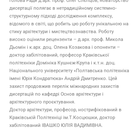
голова Ради д.арх. проф. Олег Слєпцов, новаторство
дисертації полягає в нетрадиційному системно-
структурному підході дослідження комплексу,
відомого в світі, що робить цю роботу унікальною на
стику архітектури і мистецтвознавства. Роботу
високо оцінили рецензенти – д.арх. проф. Микола
Дьомін і к.арх. доц. Олена Козакова і опоненти –
доктор хабілітований, професор Краківської
політехніки Домініка Кушнєж-Крупа і к.т.н. доц.
Національного університету «Полтавська політехніка
імені Юрія Кондратюка» Андрій Дмитренко. Цей
захист продовжив перелік міжнародних захистів
дисертацій по кафедрі Основ архітектури і
архітектурного проєктування.
Доктор архітектури, професор, нострифікований в
Краківській Політехніці ім.Т.Косцюшки, доктор
хабілітований ІВАШКО ЮЛІЯ ВАДИМІВНА.