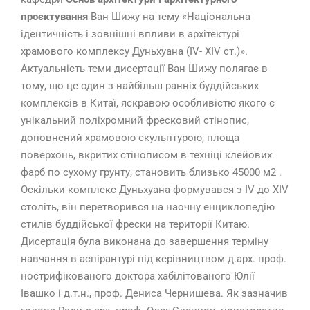
проєктування
Ван Шижу на тему «Національна
ідентичність і зовнішні впливи в архітектурі
храмового комплексу Дуньхуана (IV- XIV ст.)».
Актуальність теми дисертації Ван Шижу полягає в
тому, що це один з найбільш ранніх буддійських
комплексів в Китаї, яскравою особливістю якого є
унікальний поліхромний фресковий стінопис,
доповнений храмовою скульптурою, площа
поверхонь, вкритих стінописом в техніці клейових
фарб по сухому грунту, становить близько 45000 м2 .
Оскільки комплекс Дуньхуана формувався з IV до XIV
століть, він перетворився на наочну енциклопедію
стилів буддійської фрески на території Китаю.
Дисертація була виконана до завершення терміну
навчання в аспірантурі під керівництвом д.арх. проф.
нострифікованого доктора хабілітованого Юлії
Івашко і д.т.н., проф. Дениса Чернишева. Як зазначив