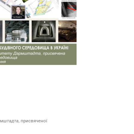
армштадта
, присвяченої