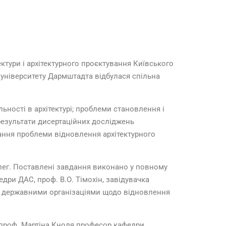
ктури і архітектурного проєктування Київського
 університету Дармштадта відбулася спільна
ьності в архітектурі; проблеми становлення і
; результати дисертаційних досліджень
язання проблеми відновлення архітектурного
олег. Поставлені завдання виконано у повному
дри ДАС, проф. В.О. Тімохін, завідувачка
ю з державними організаціями щодо відновлення
ь проф. Мартіна Кноля професор кафедри