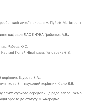
еабілітації дикої природи м. Пуйо)» Магістрант
авчання кафедри ДАС КНУБА Гребенюк А.В.,
ник: Рябець Ю.С.
Карімлі Гюнай Ніязі кизи, Геновська Є.В.
 керівник: Щурова В.А.,
ичнікова В.І., науковий керівник: Сало В.В.
ну архітектурного середовища радо запрошуємо
нція зросте до статуту Міжнародної.