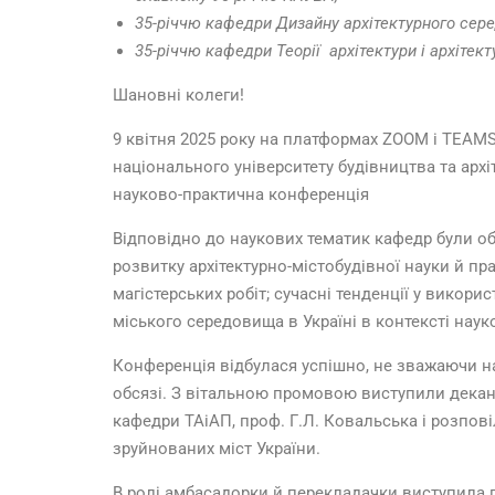
35-річчю кафедри Дизайну архітектурного сер
35-річчю кафедри Теорії архітектури і архітек
Шановні колеги!
9 квітня 2025 року на платформах ZOOM і TEAMS 
національного університету будівництва та арх
науково-практична конференція
Відповідно до наукових тематик кафедр були обг
розвитку архітектурно-містобудівної науки й пра
магістерських робіт; сучасні тенденції у вико
міського середовища в Україні в контексті науко
Конференція відбулася успішно, не зважаючи на
обсязі.
З вітальною промовою виступили декан а
кафедри ТАіАП, проф. Г.Л. Ковальська і розпов
зруйнованих міст України.
В ролі амбасадорки й перекладачки виступила 