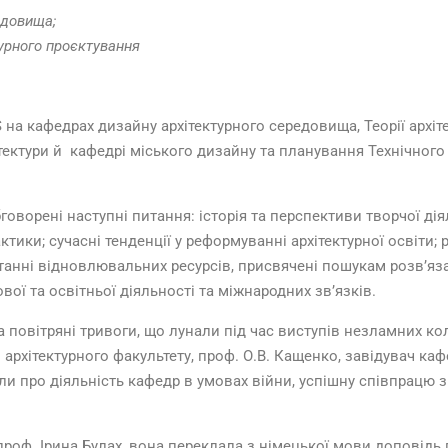
едовища;
турного проєктування
на кафедрах дизайну архітектурного середовища, Теорії архіте
ітектури й кафедрі міського дизайну та планування Технічного
оворені наступні питання: історія та перспективи творчої діял
ктики; сучасні тенденції у реформуванні архітектурної освіти
ристанні відновлювальних ресурсів, присвячені пошукам розв’
вої та освітньої діяльності та міжнародних зв’язків.
 повітряні тривоги, що лунали під час виступів незламних к
рхітектурного факультету, проф. О.В. Кащенко, завідувач кафе
іли про діяльність кафедр в умовах війни, успішну співпрац
проф. Ірина Булах, вона переклала з німецької мови доповід