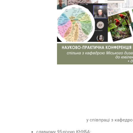
у співпраці з кафедр
славному
95-річчю КНУБА;