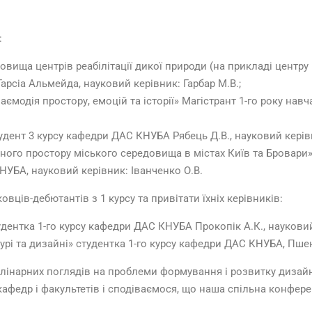
:
ища центрів реабілітації дикої природи (на прикладі центру р
рсіа Альмейда, науковий керівник: Гарбар М.В.;
заємодія простору, емоцій та історії» Магістрант 1-го року н
Студент 3 курсу кафедри ДАС КНУБА Рябець Д.В., науковий керів
ного простору міського середовища в містах Київ та Бровари» 
НУБА, науковий керівник: Іванченко О.В.
вців-дебютантів з 1 курсу та привітати їхніх керівників:
дентка 1-го курсу кафедри ДАС КНУБА Прокопік А.К., науковий
урі та дизайні» студентка 1-го курсу кафедри ДАС КНУБА, Пшен
лінарних поглядів на проблеми формування і розвитку дизай
 кафедр і факультетів і сподіваємося, що наша спільна конфере