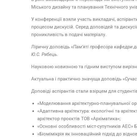
Міського дизайну та планування Технічного ун
У конференції взяли участь викладачі, аспірант
процесом дискусій.
Серед доповідей та дискусій
проникливість в подачі матеріалу.
Ліричну доповідь «
Пам’яті професора кафедри д
Ю.С. Рябець.
Науковою новизною та гідним виступом вирізн
Актуальна і практично значуща доповідь «
Сучас
Доповіді аспірантів стали взірцем для студентів
«Моделювання архітектурно-планувальної ор
«Адаптивна архітектура: екологічні та архіте
архітектор проєктів ТОВ «Архіматика»;
«Основні особливості міст-супутників АЕС» 
«Біомімікрія як інноваційний підхід до відно