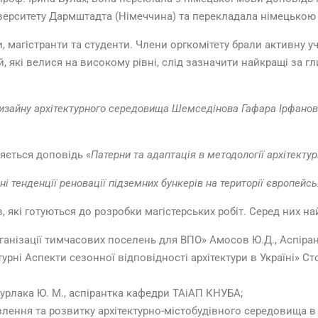
іверситету Дармштадта (Німеччина) та перекладала німецькою
и, магістранти та студенти. Члени оргкомітету брали активну 
, які велися на високому рівні, слід зазначити найкращі за г
изайну архітектурного середовища Шемседінова Гафара Ірфано
яється доповідь «
Патерни та адаптація в методології архітектур
ні тенденції реновації підземних бункерів на території європейсь
, які готуються до розробки магістерських робіт. Серед них на
ганізації тимчасових поселень для ВПО» Амосов Ю.Д., Аспір
ктурні Аспекти сезонної відповідності архітектури в Україні» С
Бурлака Ю. М., аспірантка кафедри ТАіАП КНУБА;
влення та розвитку архітектурно-містобудівного середовища в У