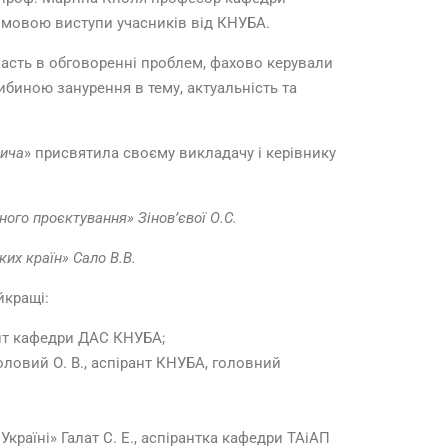
 мовою виступи учасників від КНУБА.
участь в обговоренні проблем, фахово керували
либиною занурення в тему, актуальність та
вича
» присвятила своєму викладачу і керівнику
ного проєктування» Зінов’євої О.С.
ких країн» Сало В.В.
йкращі:
ант кафедри ДАС КНУБА;
толовий О. В., аспірант КНУБА, головний
країні» Галат С. Е., аспірантка кафедри ТАіАП