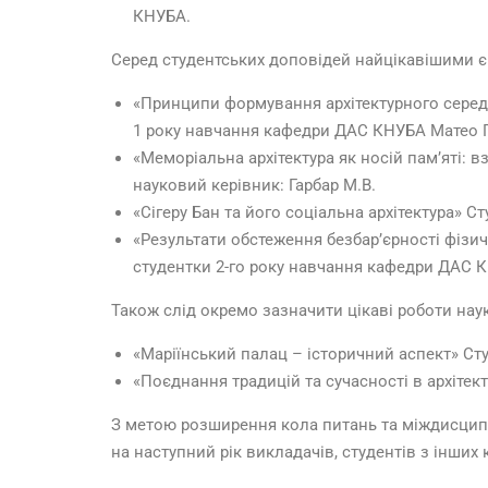
КНУБА.
Серед студентських доповідей найцікавішими є
«Принципи формування архітектурного середов
1 року навчання кафедри ДАС КНУБА Матео Га
«Меморіальна архітектура як носій пам’яті: в
науковий керівник: Гарбар М.В.
«Сігеру Бан та його соціальна архітектура» 
«Результати обстеження безбар’єрності фізич
студентки 2-го року навчання кафедри ДАС К
Також слід окремо зазначити цікаві роботи науко
«Маріїнський палац – історичний аспект» Сту
«Поєднання традицій та сучасності в архітект
З метою розширення кола питань та міждисцип
на наступний рік викладачів, студентів з інших