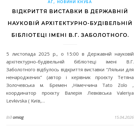
,
АГ
НОВИНИ КНУБА
ВІДКРИТТЯ ВИСТАВКИ В ДЕРЖАВНІЙ
НАУКОВІЙ АРХІТЕКТУРНО-БУДІВЕЛЬНІЙ
БІБЛІОТЕЦІ ІМЕНІ В.Г. ЗАБОЛОТНОГО.
5 листопада 2025 р., о 15:00 в Державній науковій
архітектурно-будівельній бібліотеці імені В.Г.
Заболотного відбулось відкриття виставки “Ляльки для
ненароджених” (автор і керівник проєкту Тетяна
Золочевська м. Бремен ,Німеччина Tato Zolo ,
координатор проєкту Валерія Левківська Valeriya
Levkivska ( Київ,…
Від
omiag
15.04.2026