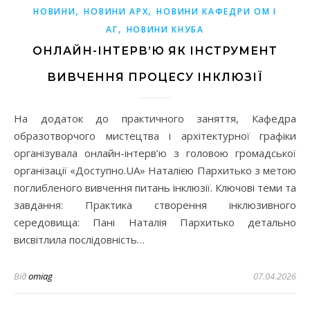
,
,
НОВИНИ
НОВИНИ АРХ
НОВИНИ КАФЕДРИ ОМ І
,
АГ
НОВИНИ КНУБА
ОНЛАЙН-ІНТЕРВ’Ю ЯК ІНСТРУМЕНТ
ВИВЧЕННЯ ПРОЦЕСУ ІНКЛЮЗІЇ
На додаток до практичного заняття, Кафедра
образотворчого мистецтва і архітектурної графіки
організувала онлайн-інтерв’ю з головою громадської
організації «Доступно.UA» Наталією Пархитько з метою
поглибленого вивчення питань інклюзії. Ключові теми та
завдання: Практика створення інклюзивного
середовища: Пані Наталія Пархитько детально
висвітлила послідовність…
Від
omiag
07.04.2026