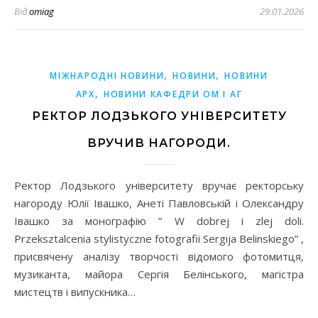
Від
omiag
29.01.2026
,
,
МІЖНАРОДНІ НОВИНИ
НОВИНИ
НОВИНИ
,
АРХ
НОВИНИ КАФЕДРИ ОМ І АГ
РЕКТОР ЛОДЗЬКОГО УНІВЕРСИТЕТУ
ВРУЧИВ НАГОРОДИ.
Ректор Лодзького університету вручає ректорську
нагороду Юлії Івашко, Анеті Павловській і Олександру
Івашко за монографію ” W dobrej i zlej doli.
Przeksztalcenia stylistyczne fotografii Sergija Belinskiego” ,
присвячену аналізу творчості відомого фотомитця,
музиканта, майора Сергія Белінського, магістра
мистецтв і випускника…