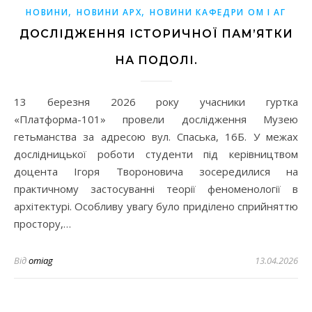
,
,
НОВИНИ
НОВИНИ АРХ
НОВИНИ КАФЕДРИ ОМ І АГ
ДОСЛІДЖЕННЯ ІСТОРИЧНОЇ ПАМ’ЯТКИ
НА ПОДОЛІ.
13 березня 2026 року учасники гуртка
«Платформа-101» провели дослідження Музею
гетьманства за адресою вул. Спаська, 16Б. У межах
дослідницької роботи студенти під керівництвом
доцента Ігоря Твороновича зосередилися на
практичному застосуванні теорії феноменології в
архітектурі. Особливу увагу було приділено сприйняттю
простору,…
Від
omiag
13.04.2026