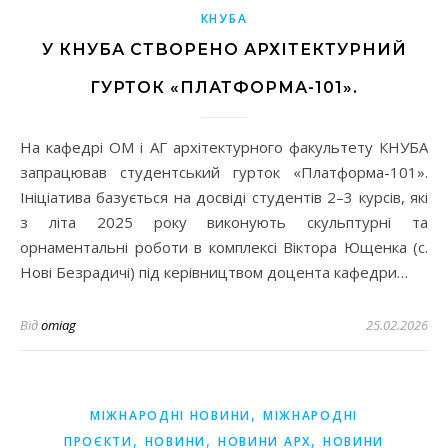
КНУБА
У КНУБА СТВОРЕНО АРХІТЕКТУРНИЙ
ГУРТОК «ПЛАТФОРМА-101».
На кафедрі ОМ і АГ архітектурного факультету КНУБА
запрацював студентський гурток «Платформа-101».
Ініціатива базується на досвіді студентів 2–3 курсів, які
з літа 2025 року виконують скульптурні та
орнаментальні роботи в комплексі Віктора Ющенка (с.
Нові Безрадичі) під керівництвом доцента кафедри…
Від
omiag
25.02.2026
,
МІЖНАРОДНІ НОВИНИ
МІЖНАРОДНІ
,
,
,
ПРОЄКТИ
НОВИНИ
НОВИНИ АРХ
НОВИНИ