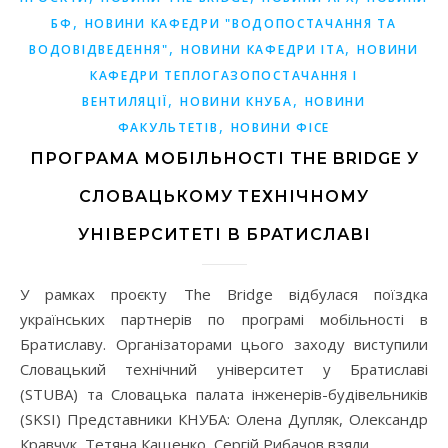
,
БФ
НОВИНИ КАФЕДРИ "ВОДОПОСТАЧАННЯ ТА
,
,
ВОДОВІДВЕДЕННЯ"
НОВИНИ КАФЕДРИ ІТА
НОВИНИ
КАФЕДРИ ТЕПЛОГАЗОПОСТАЧАННЯ І
,
,
ВЕНТИЛЯЦІЇ
НОВИНИ КНУБА
НОВИНИ
,
ФАКУЛЬТЕТІВ
НОВИНИ ФІСЕ
ПРОГРАМА МОБІЛЬНОСТІ THE BRIDGE У
СЛОВАЦЬКОМУ ТЕХНІЧНОМУ
УНІВЕРСИТЕТІ В БРАТИСЛАВІ
У рамках проєкту The Bridge відбулася поїздка
українських партнерів по програмі мобільності в
Братиславу. Організаторами цього заходу виступили
Словацький технічний університет у Братиславі
(STUBA) та Словацька палата інженерів-будівельників
(SKSI) Представники КНУБА: Олена Дупляк, Олександр
Кравчук, Тетяна Кащенко, Сергій Рибачов взяли…