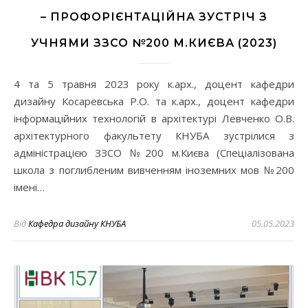
– ПРОФОРІЄНТАЦІЙНА ЗУСТРІЧ З
УЧНЯМИ ЗЗСО №200 М.КИЄВА (2023)
4 та 5 травня 2023 року к.арх., доцент кафедри
дизайну Косаревська Р.О. та к.арх., доцент кафедри
інформаційних технологій в архітектурі Левченко О.В.
архітектурного факультету КНУБА зустрілися з
адміністрацією ЗЗСО №200 м.Києва (Спеціалізована
школа з поглибленим вивченням іноземних мов №200
імені…
Від
Кафедра дизайну КНУБА
05.05.2023