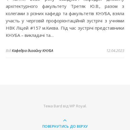
архітектурного факультету Третяк Ю.В., разом з
колегами з різних кафедр та факультетів КНУБА, взяла
участь у черговій профорієнтаційній зустрічі з учнями
НВК Ліцей #157 м.Києва. Під час зустрічі представники
КНУБА – викладачі та…
Від
Кафедра дизайну КНУБА
12.04.2023
Тема Bard від
WP Royal
.
ПОВЕРНУТИСЬ ДО ВЕРХУ