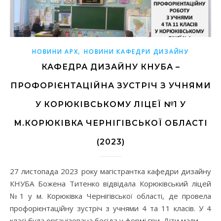
,
НОВИНИ АРХ
НОВИНИ КАФЕДРИ ДИЗАЙНУ
КАФЕДРА ДИЗАЙНУ КНУБА –
ПРОФОРІЄНТАЦІЙНА ЗУСТРІЧ З УЧНЯМИ
У КОРЮКІВСЬКОМУ ЛІЦЕЇ №1 У
М.КОРЮКІВКА ЧЕРНІГІВСЬКОЇ ОБЛАСТІ
(2023)
27 листопада 2023 року магістрантка кафедри дизайну
КНУБА Божена Титенко відвідала Корюківський ліцей
№1 у м. Корюківка Чернігівської області, де провела
профорієнтаційну зустріч з учнями 4 та 11 класів. У 4
класі була організована бесіда у формі гри. Діти мали…