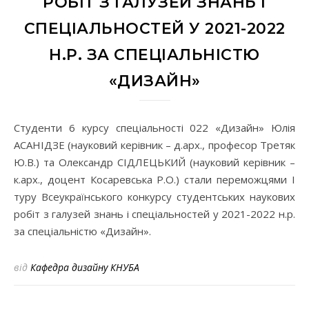
РОБІТ З ГАЛУЗЕЙ ЗНАНЬ І
СПЕЦІАЛЬНОСТЕЙ У 2021-2022
Н.Р. ЗА СПЕЦІАЛЬНІСТЮ
«ДИЗАЙН»
Студенти 6 курсу спеціальності 022 «Дизайн» Юлія
АСАНІДЗЕ (науковий керівник – д.арх., професор Третяк
Ю.В.) та Олександр СІДЛЕЦЬКИЙ (науковий керівник –
к.арх., доцент Косаревська Р.О.) стали переможцями І
туру Всеукраїнського конкурсу студентських наукових
робіт з галузей знань і спеціальностей у 2021-2022 н.р.
за спеціальністю «Дизайн».
від
Кафедра дизайну КНУБА