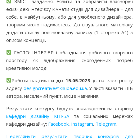
ЗМІСТ завдання: Уявити та зобразити власноруч
ескіз-ідею інтер’єру кімнати-студії для дизайнера – для
себе, в майбутньому, або для улюбленого дизайнера,
творами якого надихаєтесь. До візуального матеріалу
додати стислу пояснювальну записку (1 сторінка А4) з
описом концепції.
ГАСЛО: ІНТЕР’ЄР і обладнання робочого творчого
простору як відображення сьогоденних потреб
креативної молоді.
Роботи надсилати
до 15.05.2023 р.
на електронну
адресу
designcreative@knuba.edu.ua
. У листі вказати ПІБ
автора, населений пункт, місце навчання.
Результати конкурсу будуть оприлюднені на сторінці
кафедри дизайну КНУБА
та соціальних мережах
кафедри дизайну:
Facebook
,
Instagram
,
Telegram
.
Переглянути результати творчих конкурсів для