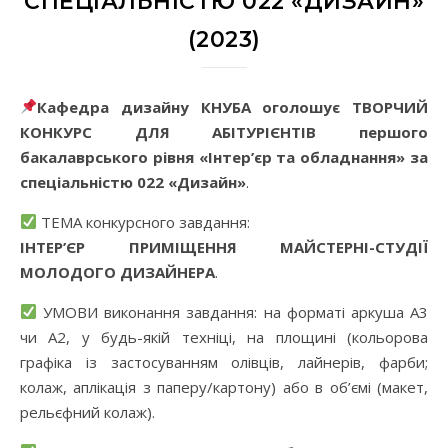
СПЕЦІАЛЬНІСТЮ 022 «ДИЗАЙН»
(2023)
Кафедра дизайну КНУБА оголошує ТВОРЧИЙ
КОНКУРС ДЛЯ АБІТУРІЄНТІВ першого
бакалаврського рівня «Інтер’єр та обладнання» за
спеціальністю 022 «Дизайн»
.
ТЕМА конкурсного завдання:
ІНТЕР’ЄР ПРИМІЩЕННЯ МАЙСТЕРНІ-СТУДІЇ
МОЛОДОГО ДИЗАЙНЕРА
.
УМОВИ виконання завдання: на форматі аркуша А3
чи А2, у будь-якій техніці, на площині (кольорова
графіка із застосуванням олівців, лайнерів, фарби;
колаж, аплікація з паперу/картону) або в об’ємі (макет,
рельєфний колаж).