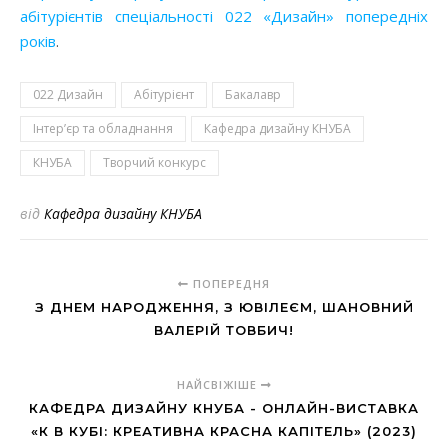
абітурієнтів спеціальності 022 «Дизайн» попередніх
років
.
022 Дизайн
Абітурієнт
Бакалавр
Інтер’єр та обладнання
Кафедра дизайну КНУБА
КНУБА
Творчий конкурс
від
Кафедра дизайну КНУБА
ПОПЕРЕДНЯ
З ДНЕМ НАРОДЖЕННЯ, З ЮВІЛЕЄМ, ШАНОВНИЙ
ВАЛЕРІЙ ТОВБИЧ!
НАЙСВІЖІШЕ
КАФЕДРА ДИЗАЙНУ КНУБА - ОНЛАЙН-ВИСТАВКА
«К В КУБІ: КРЕАТИВНА КРАСНА КАПІТЕЛЬ» (2023)