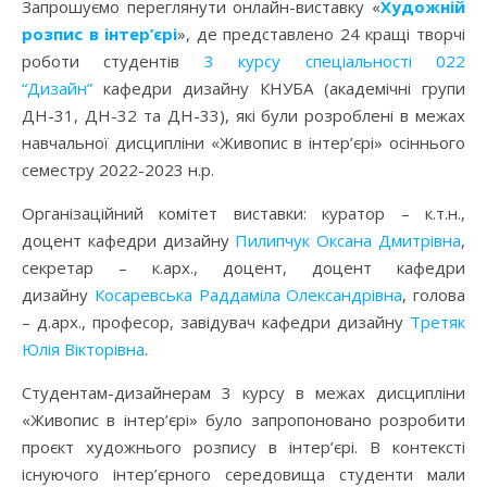
Запрошуємо переглянути онлайн-виставку «
Художній
розпис в інтер’єрі
», де представлено 24 кращі творчі
роботи студентів
3 курсу спеціальності 022
“Дизайн”
кафедри дизайну КНУБА (академічні групи
ДН-31, ДН-32 та ДН-33), які були розроблені в межах
навчальної дисципліни «Живопис в інтер’єрі» осіннього
семестру 2022-2023 н.р.
Організаційний комітет виставки: куратор – к.т.н.,
доцент кафедри дизайну
Пилипчук Оксана Дмитрівна
,
секретар – к.арх., доцент, доцент кафедри
дизайну
Косаревська Раддаміла Олександрівна
, голова
– д.арх., професор, завідувач кафедри дизайну
Третяк
Юлія Вікторівна
.
Студентам-дизайнерам 3 курсу в межах дисципліни
«Живопис в інтер’єрі» було запропоновано розробити
проєкт художнього розпису в інтер’єрі. В контексті
існуючого інтер’єрного середовища студенти мали