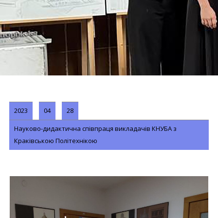
2023
04
28
Науково-дидактична співпраця викладачів КНУБА з
Краківською Політехнікою