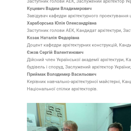
Заступник голови АЕК, Заслужений архітектор Укр
Куцевич Вадим Владимирович
Завідувач кафедри архітектурного проектування ц
Хараборська Юлія Олександрівна
Заступник голови АЕК, Кандидат архітектури, Зас
Козак Наталія Федорівна
Доцент кафедри архітектурних конструкцій, Кандид
Єжов Сергій Валентинович
Дійсний член Української академії архітектури, 
будівель і споруд, Заслужений архітектор України;
Приймак Володимир
Васильович
Керівник навчально-архітектурної майстерні, Кан
Національної спілки архітекторів.