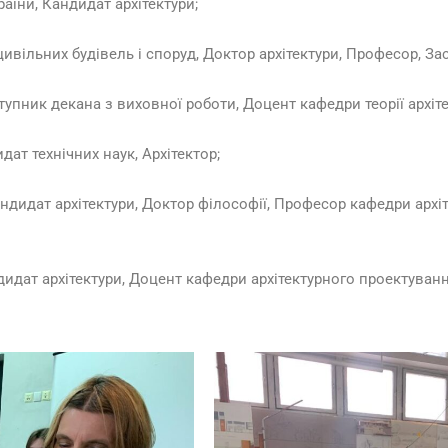
аїни, Кандидат архітектури;
ивільних будівель і споруд, Доктор архітектури, Професор, За
тупник декана з виховної роботи, Доцент кафедри теорії архіте
ат технічних наук, Архітектор;
Кандидат архітектури, Доктор філософії, Професор кафедри арх
дидат архітектури, Доцент кафедри архітектурного проектуванн