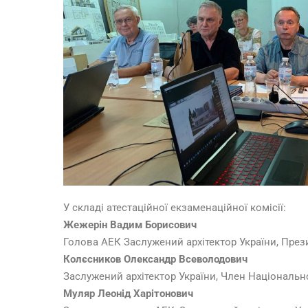
У складі атестаційної екзаменаційної комісії:
Жежерін Вадим Борисович
Голова АЕК Заслужений архітектор України, Прези
Колєсников Олександр Всеволодович
Заслужений архітектор України, Член Національної
Муляр Леонід Харітонович