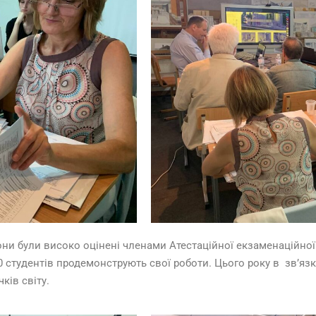
они були високо оцінені членами Атестаційної екзаменаційної 
тудентів продемонструють свої роботи. Цього року в зв’язку 
ків світу.