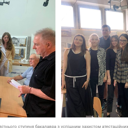
світнього ступеня бакалавра з успішним захистом атестаційни