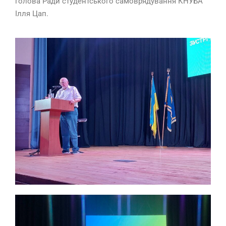
голова Ради студентського самоврядування КНУБА
Ілля Цап.