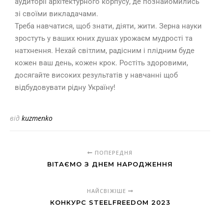
аудиторії архітектурного корпусу, де познайомились
зі своїми викладачами.
Треба навчатися, щоб знати, діяти, жити. Зерна науки
зростуть у ваших юних душах урожаєм мудрості та
натхнення. Нехай світлим, радісним і плідним буде
кожен ваш день, кожен крок. Ростіть здоровими,
досягайте високих результатів у навчанні щоб
відбудовувати рідну Україну!
від
kuzmenko
ПОПЕРЕДНЯ
ВІТАЄМО З ДНЕМ НАРОДЖЕННЯ
НАЙСВІЖІШЕ
КОНКУРС STEELFREEDOM 2023