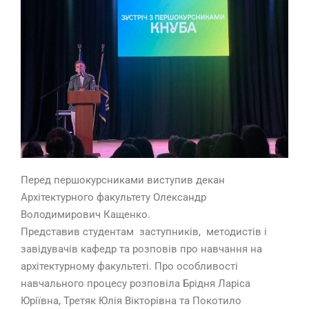
Перед першокурсниками виступив декан
Архітектурного факультету Олександр
Володимирович Кащенко.
Представив студентам заступників, методистів і
завідувачів кафедр та розповів про навчання на
архітектурному факультеті. Про особливості
навчального процесу розповіла Брідня Ларіса
Юріївна, Третяк Юлія Вікторівна та Покотило