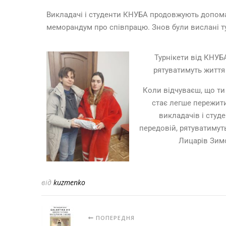
Викладачі і студенти КНУБА продовжують допомаг
меморандум про співпрацю. Знов були вислані тур
Турнікети від КНУБ
рятуватимуть житт
Коли відчуваєш, що т
стає легше пережити
викладачів і студ
передовій, рятуватимуть
Лицарів Зим
від
kuzmenko
ПОПЕРЕДНЯ