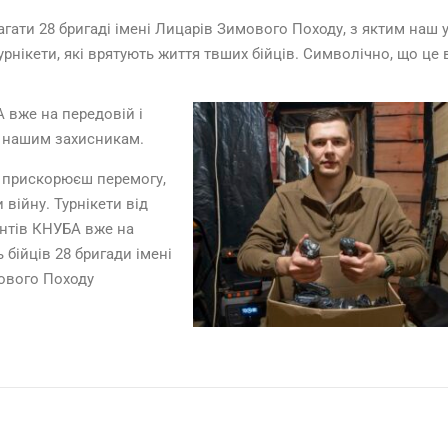
ати 28 бригаді імені Лицарів Зимового Походу, з яктим наш 
нікети, які врятують життя твших бійців. Символічно, що це 
А вже на передовій і
я нашим захисникам.
и прискорюєш перемогу,
 війну. Турнікети від
ентів КНУБА вже на
 бійців 28 бригади імені
ового Походу