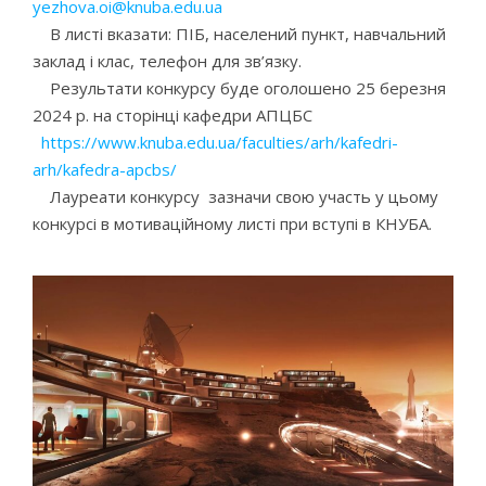
yezhova.oi@knuba.edu.ua
В листі вказати: ПІБ, населений пункт, навчальний
заклад і клас, телефон для зв’язку.
Результати конкурсу буде оголошено 25 березня
2024 р. на сторінці кафедри АПЦБС
https://www.knuba.edu.ua/faculties/arh/kafedri-
arh/kafedra-apcbs/
Лауреати конкурсу зазначи свою участь у цьому
конкурсі в мотиваційному листі при вступі в КНУБА.