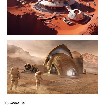
від
kuzmenko