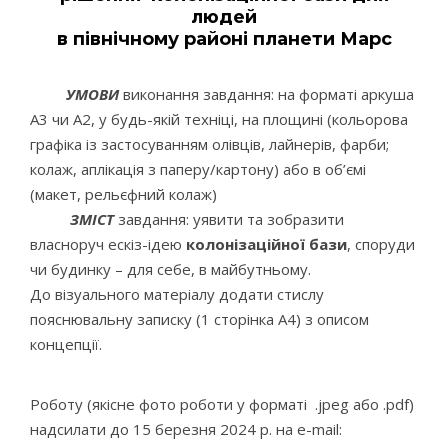
людей
в північному районі планети Марс
УМОВИ
виконання завдання: на форматі аркуша
А3 чи А2, у будь-якій техніці, на площині (кольорова
графіка із застосуванням олівців, лайнерів, фарби;
колаж, аплікація з паперу/картону) або в об’ємі
(макет, рельєфний колаж)
ЗМІСТ
завдання: уявити та зобразити
власноруч ескіз-ідею
колонізаційної бази
, споруди
чи будинку – для себе, в майбутньому.
До візуального матеріалу додати стислу
пояснювальну записку (1 сторінка А4) з описом
концепції.
Роботу (якісне фото роботи у форматі .jpeg або .pdf)
надсилати до 15 березня 2024 р. на e-mail: