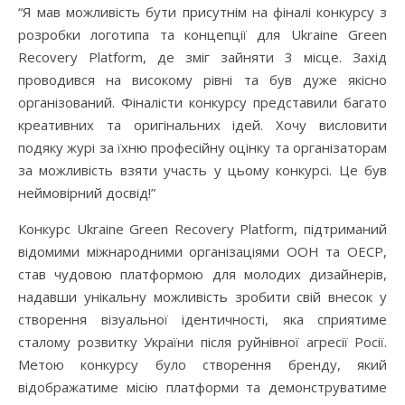
“Я мав можливість бути присутнім на фіналі конкурсу з
розробки логотипа та концепції для Ukraine Green
Recovery Platform, де зміг зайняти 3 місце. Захід
проводився на високому рівні та був дуже якісно
організований. Фіналісти конкурсу представили багато
креативних та оригінальних ідей. Хочу висловити
подяку журі за їхню професійну оцінку та організаторам
за можливість взяти участь у цьому конкурсі. Це був
неймовірний досвід!”
Конкурс Ukraine Green Recovery Platform, підтриманий
відомими міжнародними організаціями ООН та ОЕСР,
став чудовою платформою для молодих дизайнерів,
надавши унікальну можливість зробити свій внесок у
створення візуальної ідентичності, яка сприятиме
сталому розвитку України після руйнівної агресії Росії.
Метою конкурсу було створення бренду, який
відображатиме місію платформи та демонструватиме