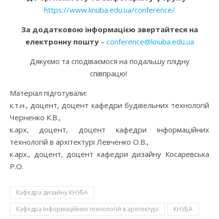
https://www.knuba.edu.ua/conference/
За додатковою інформацією звертайтеся на
електронну пошту
–
conference@knuba.edu.ua
Дякуємо та сподіваємося на подальшу плідну
співпрацю!
Матеріал підготували:
к.т.н., доцент, доцент кафедри будівельних технологій
Черненко К.В.,
к.арх, доцент, доцент кафедри інформаційних
технологій в архітектурі Левченко О.В.,
к.арх., доцент, доцент кафедри дизайну Косаревська
Р.О.
Кафедра дизайну КНУБА
Кафедра Інформаційних технологій в архітектурі
КНУБА