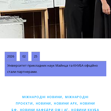
2026
02
25
Університет прикладних наук Майнца та КНУБА офіційно
стали партнерами.
,
МІЖНАРОДНІ НОВИНИ
МІЖНАРОДНІ
,
,
,
ПРОЄКТИ
НОВИНИ
НОВИНИ АРХ
НОВИНИ
,
,
БФ
НОВИНИ КАФЕДРИ ОМ І АГ
НОВИНИ КНУБА