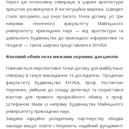
Через цю інтенсивну співпрацю в царині архітектури
зрештою розвинулася й інституційна мережа. Швидко
стало зрозуміло, що існує багато точок дотику: усі три
напрями технічного факультету Майнцького
університету прикладних наук — від архітектури та
цивільного будівництва до прикладної інформатики та
геодезії — також широко представлені в КНУБА.
Фаховий обмін поза межами окремих дисциплін
Намічаються перспективні точки дотику для майбутньої
співпраці в галузі викладання та досліджень. Продекан
факультету будівництва КНУБА, проф. Костянтин
Черненко, увійшов до складу делегації та скористався
візитом для прямого професійного обміну з проф.
Штефаном Маєм із напряму будівництва Майнцького
університету прикладних наук.
Завдяки офіційно укладеному партнерству обидва
заклади вищої освіти створюють надійний фундамент