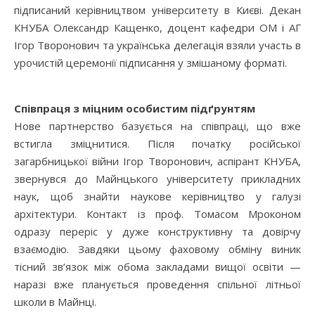
підписаний керівництвом університету в Києві. Декан
КНУБА Олександр Кащенко, доцент кафедри ОМ і АГ
Ігор Творонович та українська делегація взяли участь в
урочистій церемонії підписання у змішаному форматі.
Співпраця з міцним особистим підґрунтям
Нове партнерство базується на співпраці, що вже
встигла зміцнитися. Після початку російської
загарбницької війни Ігор Творонович, аспірант КНУБА,
звернувся до Майнцького університету прикладних
наук, щоб знайти наукове керівництво у галузі
архітектури. Контакт із проф. Томасом Мроконом
одразу переріс у дуже конструктивну та довірчу
взаємодію. Завдяки цьому фаховому обміну виник
тісний зв’язок між обома закладами вищої освіти —
наразі вже планується проведення спільної літньої
школи в Майнці.