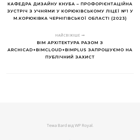
КАФЕДРА ДИЗАЙНУ КНУБА – ПРОФОРІЄНТАЦІЙНА
ЗУСТРІЧ З УЧНЯМИ У КОРЮКІВСЬКОМУ ЛІЦЕЇ №1 У
М.КОРЮКІВКА ЧЕРНІГІВСЬКОЇ ОБЛАСТІ (2023)
НАЙСВІЖІШЕ
BIM АРХІТЕКТУРА РАЗОМ З
ARCHICAD+BIMCLOUD+BIMPLUS ЗАПРОШУЄМО НА
ПУБЛІЧНИЙ ЗАХИСТ
Тема Bard від
WP Royal
.